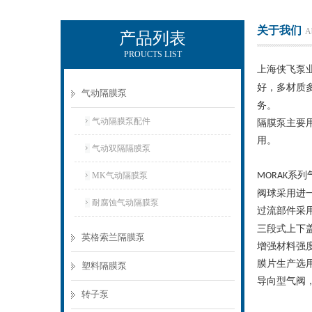
关于我们
A
产品列表
PROUCTS LIST
上海侠飞泵业有限公司
上海侠飞泵
好，多材质
气动隔膜泵
务。
气动隔膜泵配件
隔膜泵主要
用。
气动双隔隔膜泵
系列
MK气动隔膜泵
MORAK
阀球采用进
耐腐蚀气动隔膜泵
过流部件采
三段式上下
英格索兰隔膜泵
增强材料强
膜片生产选
塑料隔膜泵
导向型气阀
转子泵