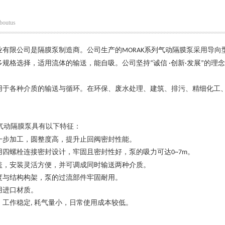
boutus
业有限公司是隔膜泵制造商。公司生产的
系列气动隔膜泵采用导向
MORAK
多规格选择，适用流体的输送，能自吸。公司坚持
诚信
创新
发展
的理念
“
·
·
”
用于各种介质的输送与循环。在环保、废水处理、建筑、排污、精细化工
气动隔膜泵具有以下特征：
一步加工，圆整度高，提升止回阀密封性能。
用四螺栓连接密封设计，牢固且密封性好，泵的吸力可达
。
0~7m
盖，安装灵活方便，并可调成同时输送两种介质。
度与结构构架，泵的过流部件牢固耐用。
用进口材质。
，工作稳定
耗气量小，日常使用成本较低。
,