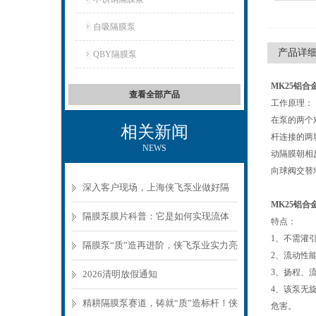
自吸隔膜泵
产品详
QBY隔膜泵
MK25铝合
查看全部产品
工作原理：
在泵的两个
相关新闻
杆连接的两
NEWS
动隔膜朝相
向球阀交替
深入客户现场，上海侠飞泵业做好隔
MK25铝合
膜泵应用技术服务
隔膜泵膜片科普：它是如何实现流体
特点：
1、不需灌引
精准输送的？
隔膜泵“质”造再进阶，侠飞泵业实力亮
2、流动性
3、扬程、流
相第27届环博会
2026清明放假通知
4、该泵无
精耕隔膜泵赛道，铸就“质”造标杆！侠
危害。