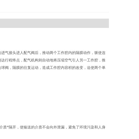
的进气接头进人配气阀后，推动两个工作腔内的隔膜动作，驱使连
到达行程终点，配气机构则自动地将压缩空气引人另一工作腔，推
向球阀，隔膜的往复运动，造成工作腔内容积的改变，迫使两个单
介质*隔开，使输送的介质不会向外泄漏，避免了环境污染和人身