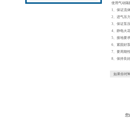
使用气动隔
飞泵业以匠心致初心
1、保证流
2、进气压
3、保证泵
4、静电火
5、接地要
6、紧固好
7、要周期
8、保持良
如果你对
您