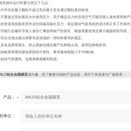
膜泵操作运行时要注意以下几点：
体中所含的最大颗粒不超过泵的最大安全通过颗粒直径标准。
力不要超过泵的最高允许使用压力，高于额定压力的压缩空气可能导致人身伤害和财产
压的管道系统能承受所达到得最高输出压力，保证驱动气路系统的清洁和正常工作条件
花可能引起爆炸导致人身伤亡事故和财产的损失，根据需要使用足够大截面积的导线，
求符合当地法规法律要求及现场的一些特殊要求的规定。
泵及各连接管接头，防止因振动撞击擦产生静电火花。使用抗静电软管。
性的检查和测试接地系统的可靠性，要求接地电阻小于100欧姆。
好的排气和通风、远离易燃易爆和热源。
MK25铝合金隔膜泵
感兴趣，想了解更详细的产品信息，填写下表直接与厂家联系：
产品：
的单位：