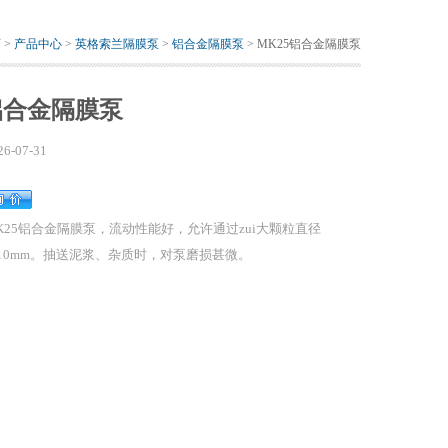
页
>
产品中心
>
英格索兰隔膜泵
>
铝合金隔膜泵
> MK25铝合金隔膜泵
铝合金隔膜泵
26-07-31
K25铝合金隔膜泵，流动性能好，允许通过zui大颗粒直径
10mm。抽送泥浆、杂质时，对泵磨损甚微。