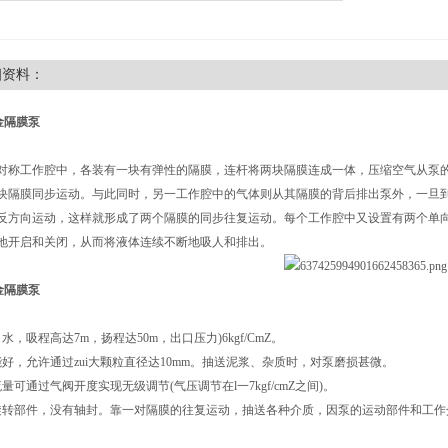
细资料：
金隔膜泵
对称工作腔中，各装有一块有弹性的隔膜，连杆将两块隔膜连成一体，压缩空气从泵
块隔膜同步运动。与此同时，另一工作腔中的气体则从其隔膜的背后排出泵外，一旦
反方向运动，这样就形成了两个隔膜的同步往复运动。每个工作腔中又设置有两个单
地开启和关闭，从而将液体连续不断地吸人和排出。
金隔膜泵
水，吸程高达7m，扬程达50m，出口压力)6kgf/CmZ。
能好，允许通过zui大颗粒直径达10mm。抽送泥浆、杂质时，对泵磨损甚微。
量可通过气阀开度实现无级调节(气压调节在l一7kgf/cmZ之间)。
旋转部件，没有轴封。靠一对隔膜的往复运动，抽送各种介质，因泵的运动部件和工作