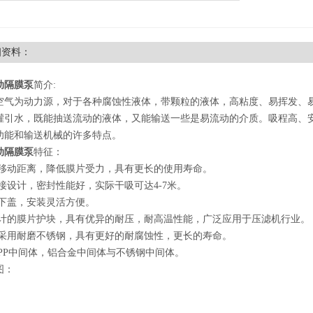
细资料：
动隔膜泵
简介:
空气为动力源，对于各种腐蚀性液体，带颗粒的液体，高粘度、易挥发、
灌引水，既能抽送流动的液体，又能输送一些是易流动的介质。吸程高、
功能和输送机械的许多特点。
动隔膜泵
特征：
片移动距离，降低膜片受力，具有更长的使用寿命。
接设计，密封性能好，实际干吸可达4-7米。
上下盖，安装灵活方便。
设计的膜片护块，具有优异的耐压，耐高温性能，广泛应用于压滤机行业。
杆采用耐磨不锈钢，具有更好的耐腐蚀性，更长的寿命。
供PP中间体，铝合金中间体与不锈钢中间体。
图：
：