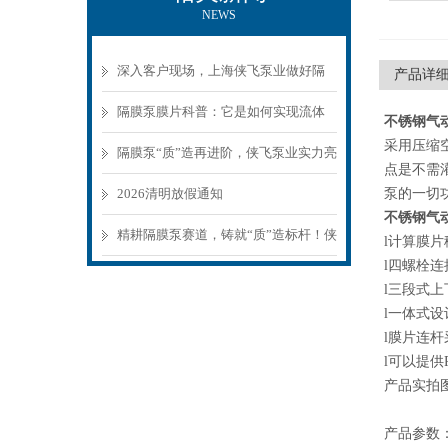
NEWS
深入客户现场，上海侠飞泵业做好隔
产品详
膜泵应用技术服务
隔膜泵膜片科普：它是如何实现流体
不锈钢气
采用压缩
精准输送的？
隔膜泵“质”造再进阶，侠飞泵业实力亮
点是不需
相第27届环博会
2026清明放假通知
泵的一切
不锈钢气
精耕隔膜泵赛道，铸就“质”造标杆！侠
l计算膜
l四螺栓连
飞泵业以匠心致初心
l三段式
l一体式
l膜片连
l可以提
产品实拍
产品参数