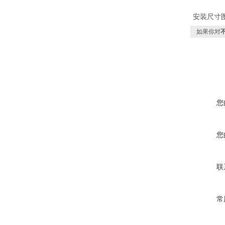
安装尺寸
如果你对
您
您
联
常