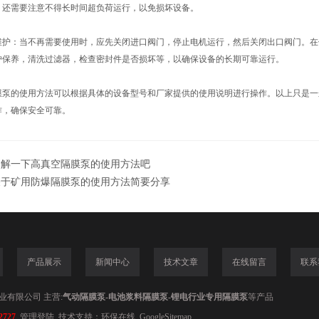
，还需要注意不得长时间超负荷运行，以免损坏设备。
：当不再需要使用时，应先关闭进口阀门，停止电机运行，然后关闭出口阀门。在
护保养，清洗过滤器，检查密封件是否损坏等，以确保设备的长期可靠运行。
的使用方法可以根据具体的设备型号和厂家提供的使用说明进行操作。以上只是一
作，确保安全可靠。
了解一下高真空隔膜泵的使用方法吧
关于矿用防爆隔膜泵的使用方法简要分享
产品展示
新闻中心
技术文章
在线留言
联系
业有限公司 主营:
气动隔膜泵-电池浆料隔膜泵-锂电行业专用隔膜泵
等产品
2727
管理登陆
技术支持：
环保在线
GoogleSitemap