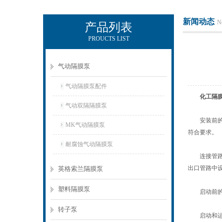
新闻动态
N
产品列表
PROUCTS LIST
上海侠飞泵业有限公司
气动隔膜泵
气动隔膜泵配件
化工隔
气动双隔隔膜泵
安装前的准
MK气动隔膜泵
符合要求。
耐腐蚀气动隔膜泵
连接管路：
出口管路中
英格索兰隔膜泵
塑料隔膜泵
启动前的检
转子泵
启动和运行