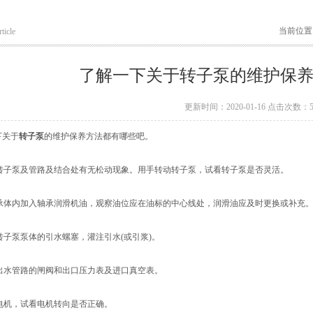
当前位置
ticle
了解一下关于转子泵的维护保
更新时间：2020-01-16 点击次数：5
关于
转子泵
的维护保养方法都有哪些吧。
转子泵及管路及结合处有无松动现象。用手转动转子泵，试看转子泵是否灵活。
承体内加入轴承润滑机油，观察油位应在油标的中心线处，润滑油应及时更换或补充
子泵泵体的引水螺塞，灌注引水(或引浆)。
出水管路的闸阀和出口压力表及进口真空表。
电机，试看电机转向是否正确。