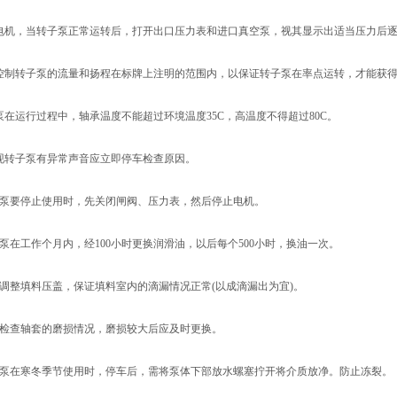
电机，当转子泵正常运转后，打开出口压力表和进口真空泵，视其显示出适当压力后
控制转子泵的流量和扬程在标牌上注明的范围内，以保证转子泵在率点运转，才能获
在运行过程中，轴承温度不能超过环境温度35C，高温度不得超过80C。
现转子泵有异常声音应立即停车检查原因。
子泵要停止使用时，先关闭闸阀、压力表，然后停止电机。
泵在工作个月内，经100小时更换润滑油，以后每个500小时，换油一次。
调整填料压盖，保证填料室内的滴漏情况正常(以成滴漏出为宜)。
期检查轴套的磨损情况，磨损较大后应及时更换。
子泵在寒冬季节使用时，停车后，需将泵体下部放水螺塞拧开将介质放净。防止冻裂。