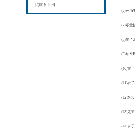
隔膜泵系列
(6)开动
(7)尽量
(8)转子泵
(9)如发
(10)转
(11)转子
(12)经常
(13)定
(14)转