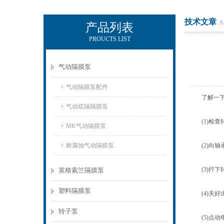
技术文章
Ar
产品列表
PROUCTS LIST
上海侠飞泵业有限公司
气动隔膜泵
气动隔膜泵配件
了解一下
气动双隔隔膜泵
(1)检查
MK气动隔膜泵
耐腐蚀气动隔膜泵
(2)向轴
(3)拧下转
英格索兰隔膜泵
塑料隔膜泵
(4)关好
转子泵
(5)点动