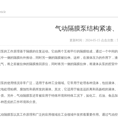
ticle
气动隔膜泵结构紧凑
更新时间：2024-05-15 点击次数：5
的工作原理基于隔膜的往复运动。它由两个互相平行的隔膜组成，通过一个中间的
其中一侧的隔膜向外推动，同时另一侧的隔膜被拉伸。这样，在液体压力的作用下，液
充气，将之前被拉伸的隔膜推回原位，同时将另一侧的隔膜拉伸，将液体从泵的腔室中
的使用情况非常广泛，适用于各种工业领域。它常用于处理各种流体，包括液体、
效地处理粘稠、腐蚀性和易挥发的液体。其次，它适用于输送远距离和高扬程的液体。
介质。另外，气动隔膜泵还常被应用于特殊环境和特殊工况下，如化工、石油、食品加
各种恶劣的工作环境和介质。
隔膜泵以其工作原理和广泛的应用领域在工业领域中发挥着重要作用。通过气动控