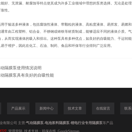
性能好、无泄漏、耐腐蚀等特点使其成为许多工业领域中理想的泵类选择。无论是处理
可靠性。
于输送多种液体，包括腐蚀性液体、带颗粒的液体、高粘度液体、易挥发、易燃和
们通常由工程塑料、铝合金、不锈钢或铸铁等材质制成，能够适应不同的液体介质。气
动，从而实现液体的吸入和排出。这种泵具有多种优点，如良好的自吸能力、干运转能
且易于维护，因此在化工、石油、制药、食品和环保等行业得到广泛应用。
电动隔膜泵使用情况说明
气动隔膜泵具有良好的自吸性能
产品展示
新闻中心
技术文章
在线留言
联系
业有限公司 主营:
气动隔膜泵-电池浆料隔膜泵-锂电行业专用隔膜泵
等产品
2727
管理登陆
技术支持：
环保在线
GoogleSitemap