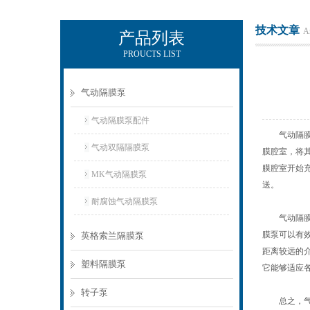
技术文章
Ar
产品列表
PROUCTS LIST
上海侠飞泵业有限公司
气动隔膜泵
气动隔膜泵配件
气动隔膜泵
气动双隔隔膜泵
膜腔室，将
膜腔室开始
MK气动隔膜泵
送。
耐腐蚀气动隔膜泵
气动隔膜泵
膜泵可以有
英格索兰隔膜泵
距离较远的
塑料隔膜泵
它能够适应
转子泵
总之，气动