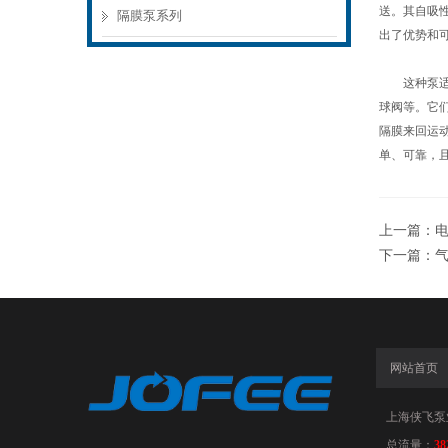
送。其自吸
隔膜泵系列
出了优势和
这种泵适用
球阀等。它
隔膜来回运
单、可靠，
上一篇：
下一篇：
网站首页
上海侠飞泵
总流量：
38